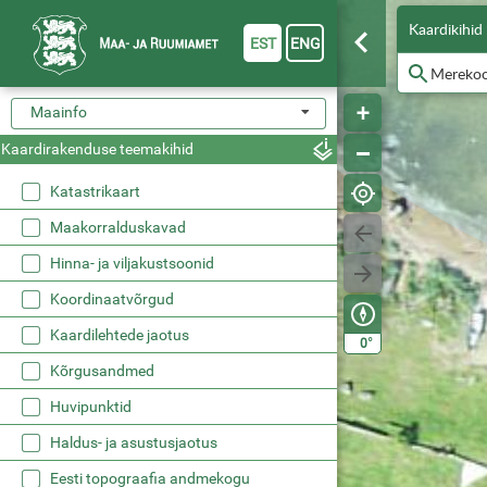
Kaardikihid
EST
ENG
Maainfo
Kaardirakenduse teemakihid
Katastrikaart
Maakorralduskavad
Hinna- ja viljakustsoonid
Koordinaatvõrgud
Kaardilehtede jaotus
°
0
Kõrgusandmed
Huvipunktid
Haldus- ja asustusjaotus
Eesti topograafia andmekogu