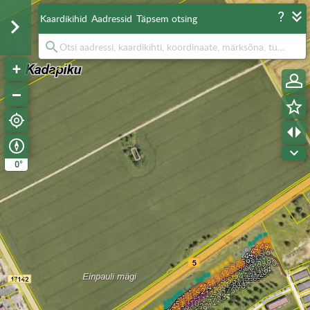
Kaardikihid
Aadressid
Täpsem otsing
°
0