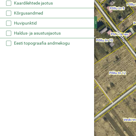
Kaardilehtede jaotus
Kõrgusandmed
Huvipunktid
Haldus- ja asustusjaotus
Eesti topograafia andmekogu