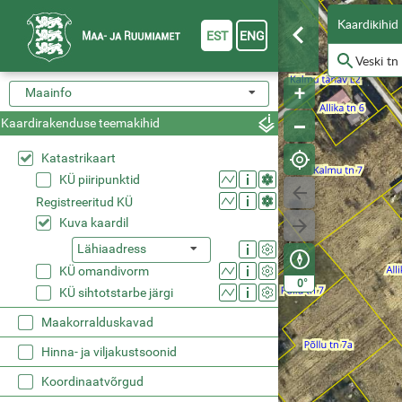
Kaardikihid
EST
ENG
Maainfo
Kaardirakenduse teemakihid
Katastrikaart
KÜ piiripunktid
Registreeritud KÜ
Kuva kaardil
Lähiaadress
KÜ omandivorm
°
0
KÜ sihtotstarbe järgi
Maakorralduskavad
Hinna- ja viljakustsoonid
Koordinaatvõrgud