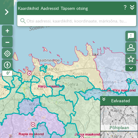
Kaardikihid
Aadressid
Täpsem otsing
°
0
Eelvaated
Põhiplaan