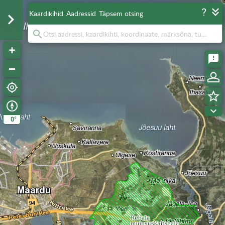
Kaardikihid
Aadressid
Täpsem otsing
°
0