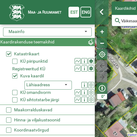
Kaardikihid
EST
ENG
Maainfo
Kaardirakenduse teemakihid
Katastrikaart
KÜ piiripunktid
Registreeritud KÜ
Kuva kaardil
Lähiaadress
KÜ omandivorm
°
0
KÜ sihtotstarbe järgi
Maakorralduskavad
Hinna- ja viljakustsoonid
Koordinaatvõrgud