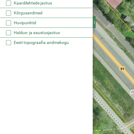
Kaardilehtede jaotus
Kõrgusandmed
Huvipunktid
Haldus- ja asustusjaotus
Eesti topograafia andmekogu