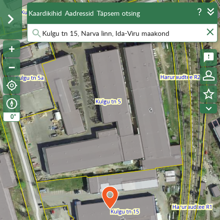
Kaardikihid
Aadressid
Täpsem otsing
°
0