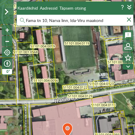
Kaardikihid
Aadressid
Täpsem otsing
°
0