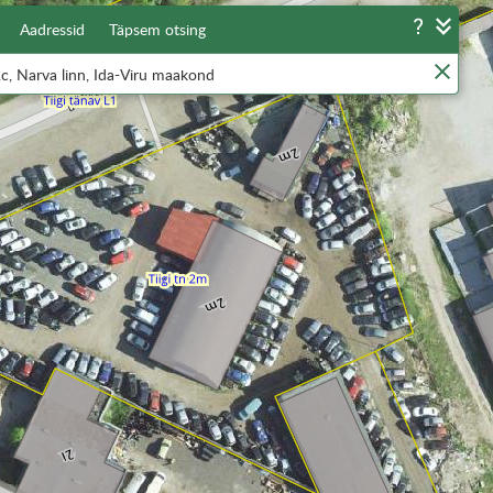
Aadressid
Täpsem otsing