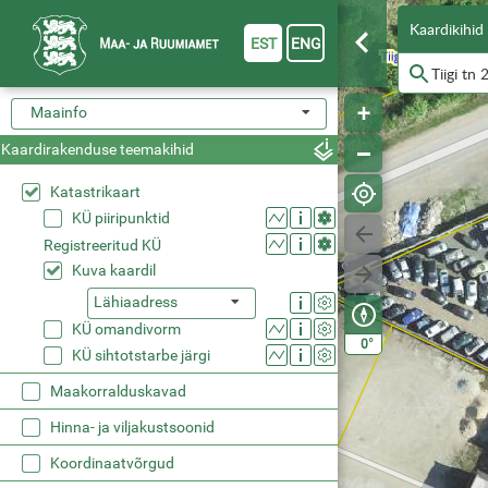
Kaardikihid
EST
ENG
Maainfo
Kaardirakenduse teemakihid
Katastrikaart
KÜ piiripunktid
Registreeritud KÜ
Kuva kaardil
Lähiaadress
KÜ omandivorm
°
0
KÜ sihtotstarbe järgi
Maakorralduskavad
Hinna- ja viljakustsoonid
Koordinaatvõrgud