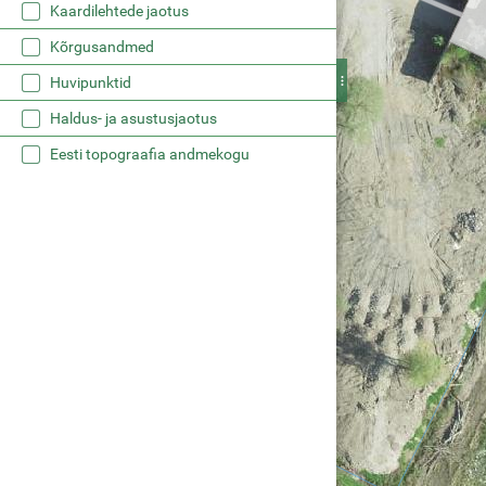
Kaardilehtede jaotus
Kõrgusandmed
Huvipunktid
Haldus- ja asustusjaotus
Eesti topograafia andmekogu