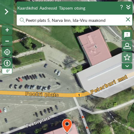
Kaardikihid
Aadressid
Täpsem otsing
°
0