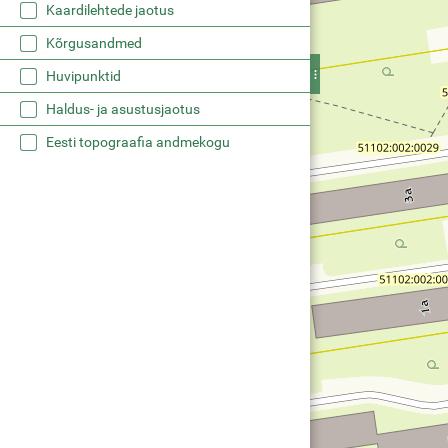
Kaardilehtede jaotus
Kõrgusandmed
Huvipunktid
Haldus- ja asustusjaotus
Eesti topograafia andmekogu