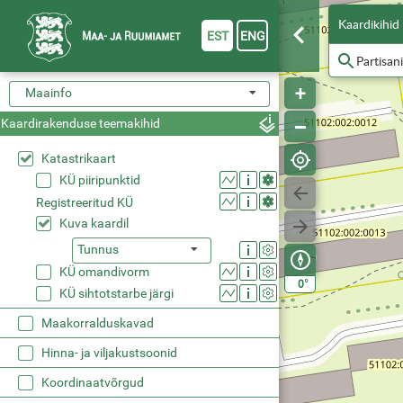
Kaardikihid
EST
ENG
Maainfo
Kaardirakenduse teemakihid
Katastrikaart
KÜ piiripunktid
Registreeritud KÜ
Kuva kaardil
Tunnus
KÜ omandivorm
°
0
KÜ sihtotstarbe järgi
Maakorralduskavad
Hinna- ja viljakustsoonid
Koordinaatvõrgud