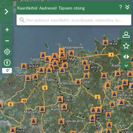
Kaardikihid
Aadressid
Täpsem otsing
°
0