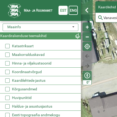
Kaardikihid
EST
ENG
Maainfo
Kaardirakenduse teemakihid
Katastrikaart
Maakorralduskavad
Hinna- ja viljakustsoonid
Koordinaatvõrgud
Kaardilehtede jaotus
°
0
Kõrgusandmed
Huvipunktid
Haldus- ja asustusjaotus
Eesti topograafia andmekogu