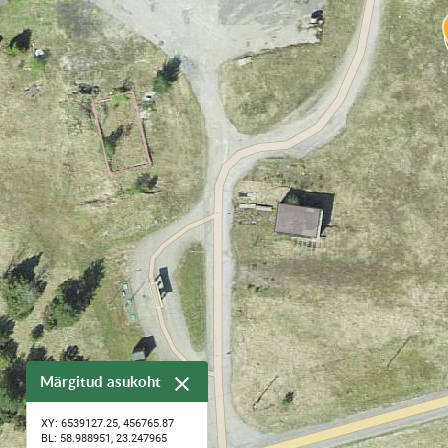
Märgitud asukoht
XY: 6539127.25, 456765.87
BL: 58.988951, 23.247965