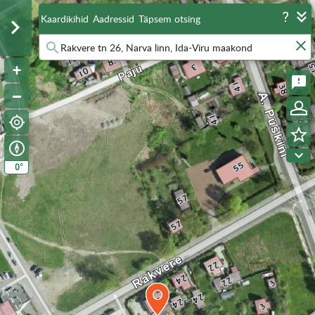
Kaardikihid
Aadressid
Täpsem otsing
°
0