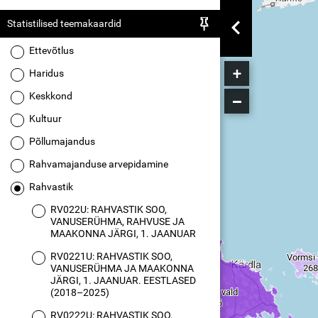
Statistilised teemakaardid
Ettevõtlus
Haridus
Keskkond
Kultuur
Põllumajandus
Rahvamajanduse arvepidamine
Rahvastik
RV022U: RAHVASTIK SOO,
VANUSERÜHMA, RAHVUSE JA
MAAKONNA JÄRGI, 1. JAANUAR
RV0221U: RAHVASTIK SOO,
VANUSERÜHMA JA MAAKONNA
JÄRGI, 1. JAANUAR. EESTLASED
(2018–2025)
RV0222U: RAHVASTIK SOO,