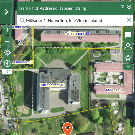
Kaardikihid
Aadressid
Täpsem otsing
°
0