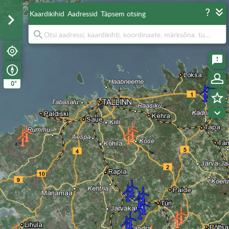
Kaardikihid
Aadressid
Täpsem otsing
°
0