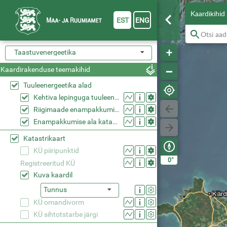
Kaardikihid
EST
ENG
Taastuvenergeetika
Kaardirakenduse teemakihid
Tuuleenergeetika alad
Kehtiva lepinguga tuuleenergeetika alad riigimaal
Riigimaade enampakkumise alad 2026
Enampakkumise ala katastriüksustel
Katastrikaart
KÜ piiripunktid
°
0
Registreeritud KÜ
Kuva kaardil
Tunnus
KÜ omandivorm
KÜ sihtotstarbe järgi