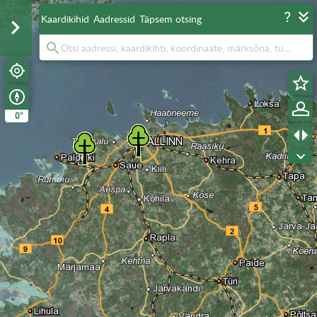
Kaardikihid
Aadressid
Täpsem otsing
°
0