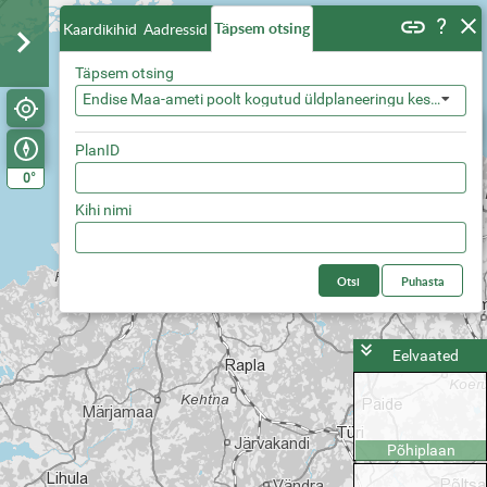
Täpsem otsing
Kaardikihid
Aadressid
Täpsem otsing
Endise Maa-ameti poolt kogutud üldplaneeringu keskkonnatingimusega ala
PlanID
°
0
Kihi nimi
Otsi
Puhasta
Eelvaated
Põhiplaan