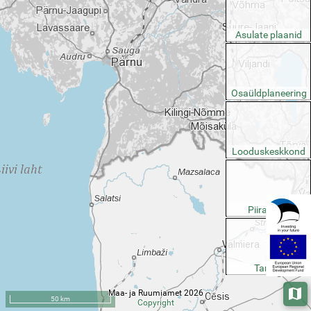
Asulate plaanid
Osaüldplaneering
Looduskeskkond
Piirangud
Taristu
Maa- ja Ruumiamet 2026
Aluska
50 km
Copyright