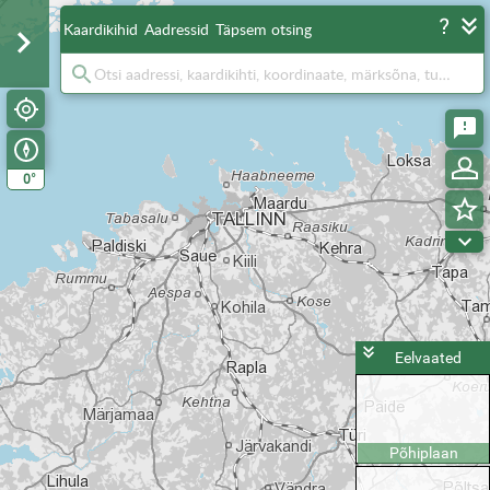
Kaardikihid
Aadressid
Täpsem otsing
°
0
Eelvaated
Põhiplaan