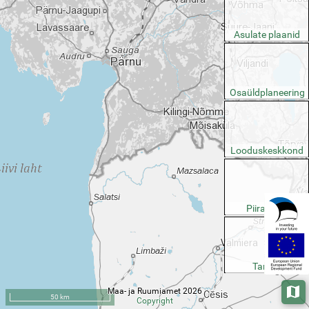
Asulate plaanid
Osaüldplaneering
Looduskeskkond
Piirangud
Taristu
Maa- ja Ruumiamet 2026
Aluska
50 km
Copyright