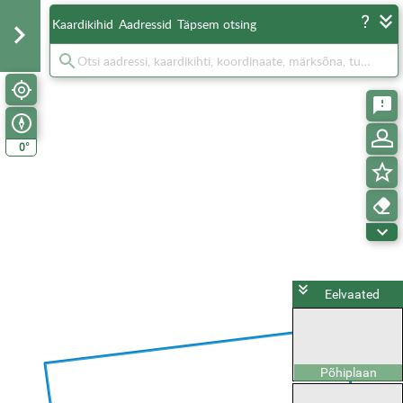
Kaardikihid
Aadressid
Täpsem otsing
°
0
Eelvaated
Põhiplaan