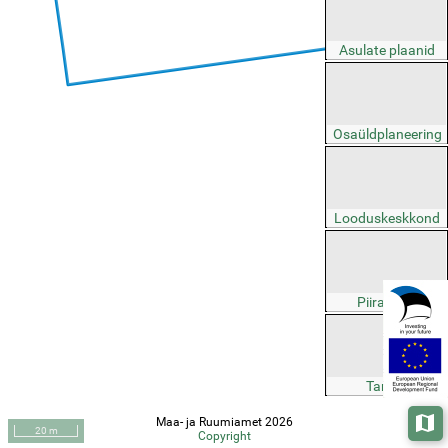
Asulate plaanid
Osaüldplaneering
Looduskeskkond
Piirangud
Taristu
Maa- ja Ruumiamet 2026
Aluska
20 m
Copyright