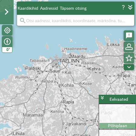
Kaardikihid
Aadressid
Täpsem otsing
°
0
Eelvaated
Põhiplaan