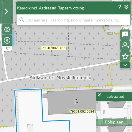
Kaardikihid
Aadressid
Täpsem otsing
°
0
Eelvaated
Põhiplaan