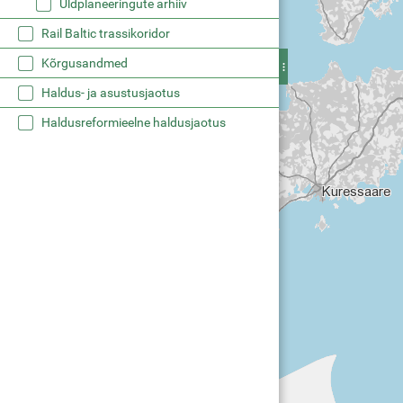
PLANK teemakihid
Detailplaneeringute arhiiv
Üldplaneeringud
PLANK andmekogu ÜP
PLANK teemakihid
Üldplaneeringute arhiiv
Rail Baltic trassikoridor
Kõrgusandmed
Haldus- ja asustusjaotus
Haldusreformieelne haldusjaotus