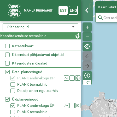
Kaardikihid
EST
ENG
Planeeringud
Kaardirakenduse teemakihid
Katastrikaart
Registreeritud KÜ
Kuva kaardil
Tunnus
KÜ omandivorm
KÜ sihtotstarbe järgi
°
0
Kitsendusi põhjustavad objektid
Kitsenduste mõjualad
Detailplaneeringud
PLANK andmekogu DP