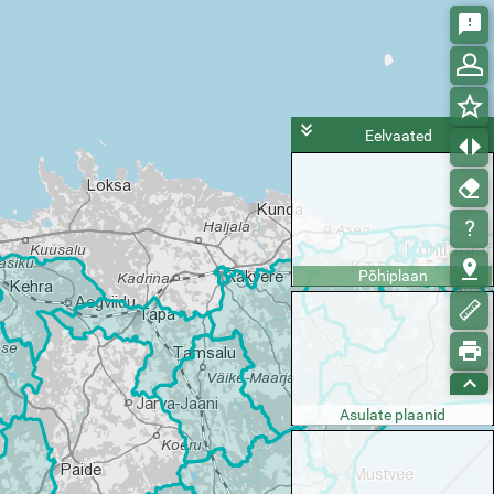
Eelvaated
Põhiplaan
Asulate plaanid