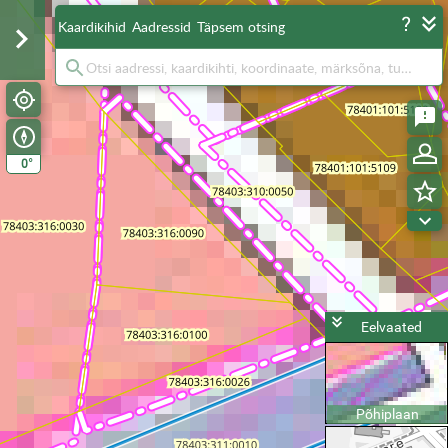
Kaardikihid
Aadressid
Täpsem otsing
°
0
Eelvaated
Põhiplaan