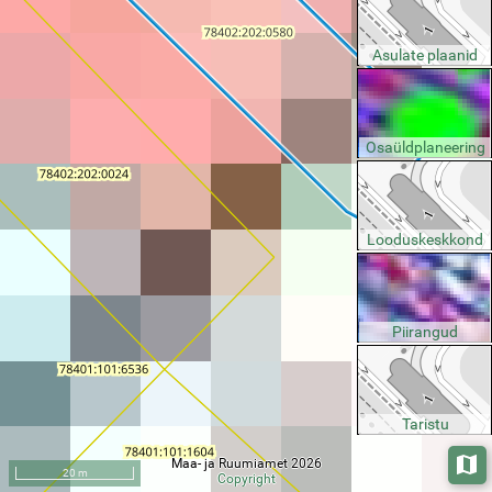
Asulate plaanid
Osaüldplaneering
Looduskeskkond
Piirangud
Taristu
Maa- ja Ruumiamet 2026
Aluska
20 m
Copyright