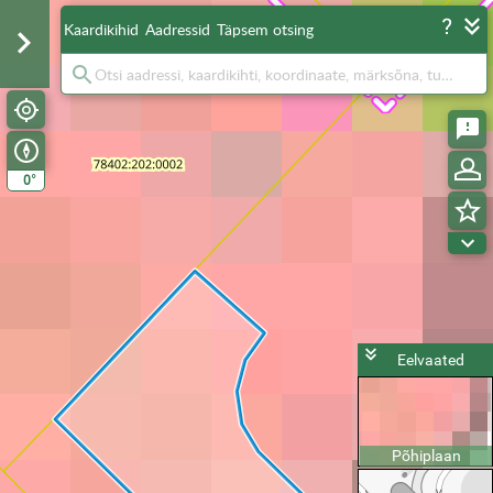
Kaardikihid
Aadressid
Täpsem otsing
°
0
Eelvaated
Põhiplaan