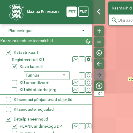
Kaardikihid
EST
ENG
Planeeringud
Kaardirakenduse teemakihid
Katastrikaart
Registreeritud KÜ
Kuva kaardil
Tunnus
KÜ omandivorm
KÜ sihtotstarbe järgi
°
0
Kitsendusi põhjustavad objektid
Kitsenduste mõjualad
Detailplaneeringud
PLANK andmekogu DP