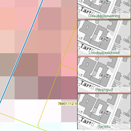
Osaüldplaneering
Looduskeskkond
Piirangud
Taristu