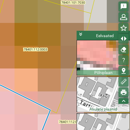
Eelvaated
Põhiplaan
Asulate plaanid