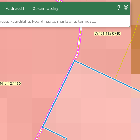
Aadressid
Täpsem otsing