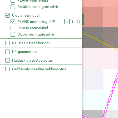
PLANK teemakihid
Detailplaneeringute arhiiv
Üldplaneeringud
PLANK andmekogu ÜP
PLANK teemakihid
Üldplaneeringute arhiiv
Rail Baltic trassikoridor
Kõrgusandmed
Haldus- ja asustusjaotus
Haldusreformieelne haldusjaotus