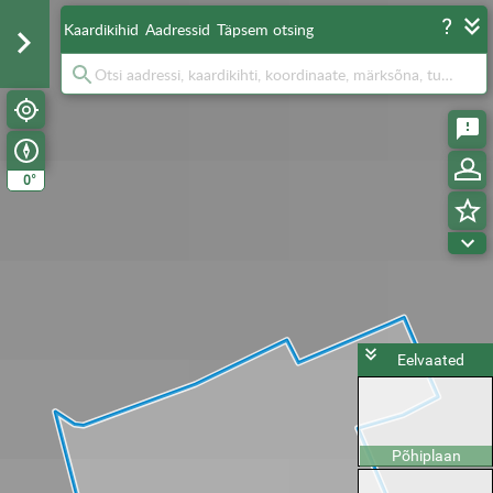
Kaardikihid
Aadressid
Täpsem otsing
°
0
Eelvaated
Põhiplaan