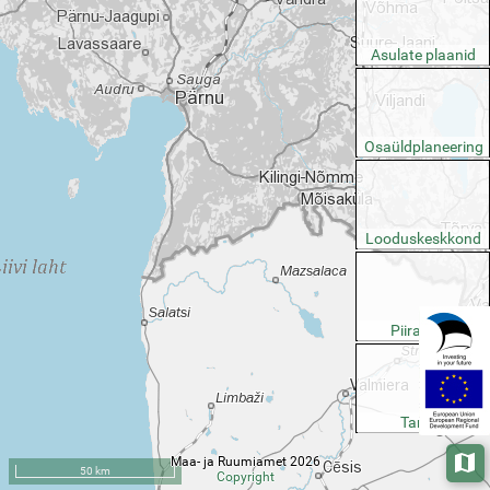
Asulate plaanid
Osaüldplaneering
Looduskeskkond
Piirangud
Taristu
Maa- ja Ruumiamet 2026
Aluska
50 km
Copyright