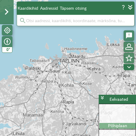
Kaardikihid
Aadressid
Täpsem otsing
°
0
Eelvaated
Põhiplaan