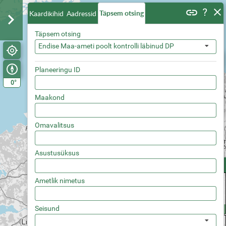
Täpsem otsing
Kaardikihid
Aadressid
Täpsem otsing
Endise Maa-ameti poolt kontrolli läbinud DP
Planeeringu ID
°
0
Maakond
Omavalitsus
Asustusüksus
Eelvaated
Ametlik nimetus
Seisund
Põhiplaan