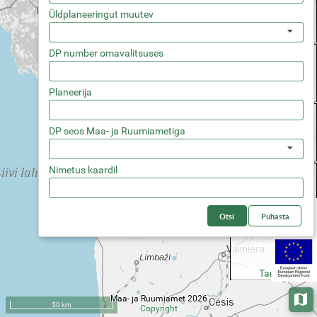
Üldplaneeringut muutev
Asulate plaanid
DP number omavalitsuses
Planeerija
Osaüldplaneering
DP seos Maa- ja Ruumiametiga
Looduskeskkond
Nimetus kaardil
Piirangud
Otsi
Puhasta
Taristu
Maa- ja Ruumiamet 2026
Aluska
50 km
Copyright