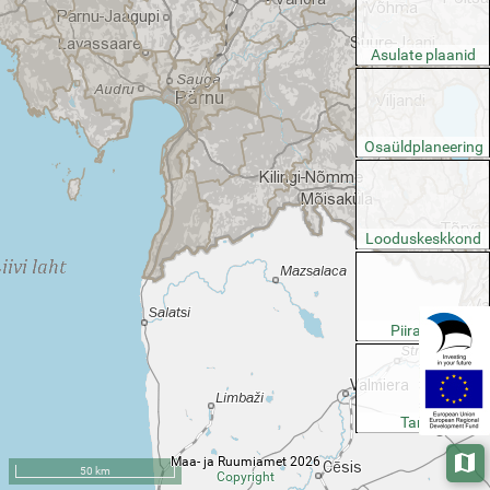
Asulate plaanid
Osaüldplaneering
Looduskeskkond
Piirangud
Taristu
Maa- ja Ruumiamet 2026
Aluska
50 km
Copyright