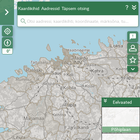
Kaardikihid
Aadressid
Täpsem otsing
°
0
Eelvaated
Põhiplaan