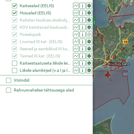
Kaitsealad (EELIS)
Hoiualad (EELIS)
Kaitstav looduse üksikobjekt (EELIS)
KOV kaitstavad loodusobjektid (EELIS)
Püsielupaik
Loomad III kat. (EELIS)
Seened ja samblikud III kat. (EELIS)
Taimed III kat. (EELIS)
Kaitsestaatuseta liikide leiukohad (EELIS)
Liikide alamkirjed (v.a I ja II kaitsekategooria) (EELIS)
Vööndid
Rahvusvahelise tähtsusega alad