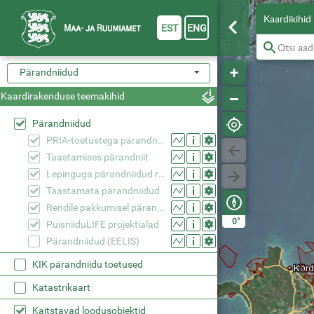
Kaardikihid
EST
ENG
Pärandniidud
Kaardirakenduse teemakihid
Pärandniidud
PRIA-toetustega pärandniidud
Taastamises pärandniit
Lepinguga pärandniidud riigimaal
Taastamata pärandniidud
Rendile pakkumisel pärandniidud eramaal
°
0
PuisniiduLIFE projektialad
Pärandniidud (EELIS)
KIK pärandniidu toetused
Katastrikaart
Kaitstavad loodusobjektid