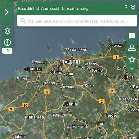
Kaardikihid
Aadressid
Täpsem otsing
°
0