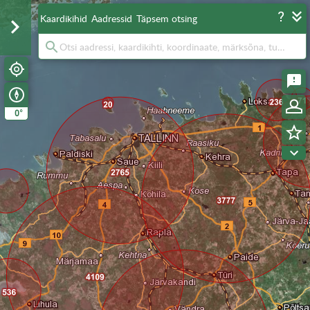
Kaardikihid
Aadressid
Täpsem otsing
°
0