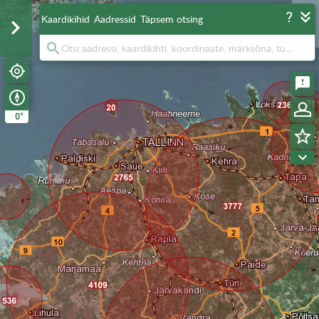
Kaardikihid
Aadressid
Täpsem otsing
°
0