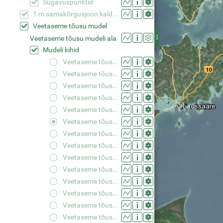
Sügavuspunktid
1 m samakõrgusjoon kaldajoone kõrgusväärtusest
Veetaseme tõusu mudel
Veetaseme tõusu mudeli ala
Mudeli kihid
Veetaseme tõus +0,50 m
Veetaseme tõus +0,75 m
Veetaseme tõus +1,00 m
Veetaseme tõus +1,25 m
Veetaseme tõus +1,50 m
Veetaseme tõus +1,75 m
Veetaseme tõus +2,00 m
Veetaseme tõus +2,25 m
Veetaseme tõus +2,50 m
Veetaseme tõus +2,75 m
Veetaseme tõus +3,00 m
Veetaseme tõus +3,25 m
Veetaseme tõus +3,50 m
Veetaseme tõus +3,75 m