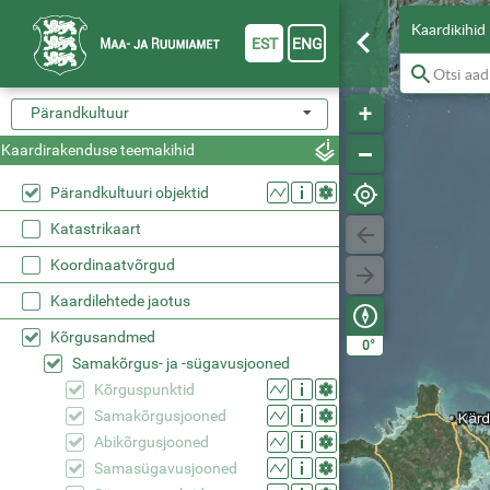
Kaardikihid
EST
ENG
Pärandkultuur
Kaardirakenduse teemakihid
Pärandkultuuri objektid
Katastrikaart
Koordinaatvõrgud
Kaardilehtede jaotus
Kõrgusandmed
°
0
Samakõrgus- ja -sügavusjooned
Kõrguspunktid
Samakõrgusjooned
Abikõrgusjooned
Samasügavusjooned