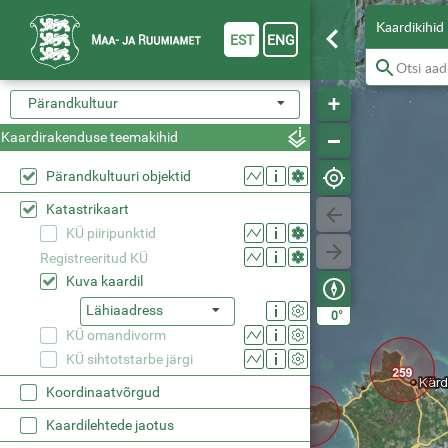
Kaardikihid
EST
ENG
Pärandkultuur
Kaardirakenduse teemakihid
Pärandkultuuri objektid
Katastrikaart
KÜ piiripunktid
Registreeritud KÜ
Kuva kaardil
Lähiaadress
°
0
KÜ omandivorm
KÜ sihtotstarbe järgi
Koordinaatvõrgud
Kaardilehtede jaotus