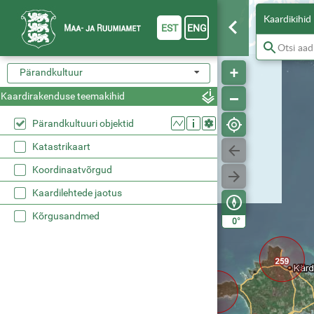
Kaardikihid
EST
ENG
Pärandkultuur
Kaardirakenduse teemakihid
Pärandkultuuri objektid
Katastrikaart
Koordinaatvõrgud
Kaardilehtede jaotus
Kõrgusandmed
°
0