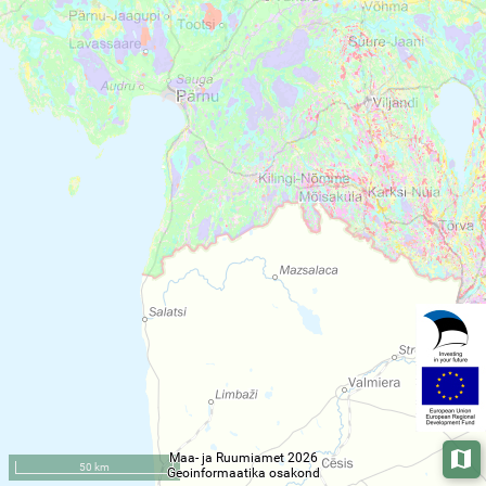
Maa- ja Ruumiamet 2026
Aluska
50 km
Geoinformaatika osakond