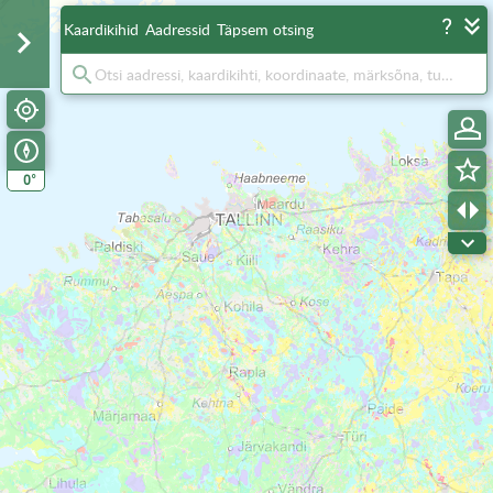
Kaardikihid
Aadressid
Täpsem otsing
°
0