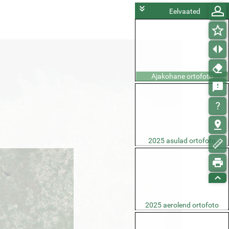
Eelvaated
Ajakohane ortofoto
2025 asulad ortofoto
2025 aerolend ortofoto