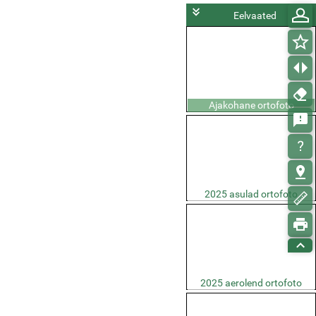
Eelvaated
Ajakohane ortofoto
2025 asulad ortofoto
2025 aerolend ortofoto