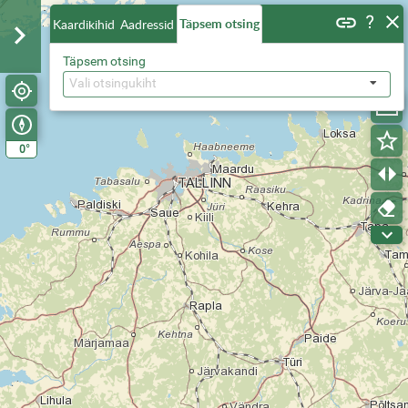
Täpsem otsing
Kaardikihid
Aadressid
Täpsem otsing
Vali otsingukiht
°
0