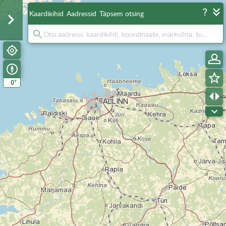
Kaardikihid
Aadressid
Täpsem otsing
°
0