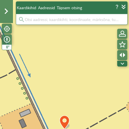
Kaardikihid
Aadressid
Täpsem otsing
°
0