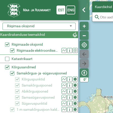
Kaardikihid
EST
ENG
Riigimaa oksjonid
Kaardirakenduse teemakihid
Riigimaade oksjonid
Riigimaade elektroonilised oksjonid
Katastrikaart
Kõrgusandmed
Samakõrgus- ja -sügavusjooned
Kõrguspunktid
°
0
Samakõrgusjooned
Abikõrgusjooned
Samasügavusjooned
Sügavuspunktid
1 m samakõrgusjoon kaldajoone kõrgusväärtusest