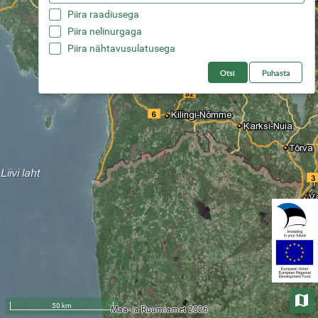
Piira raadiusega
Piira nelinurgaga
Piira nähtavusulatusega
Otsi
Puhasta
Aluska
50 km
Maa- ja Ruumiamet 2026