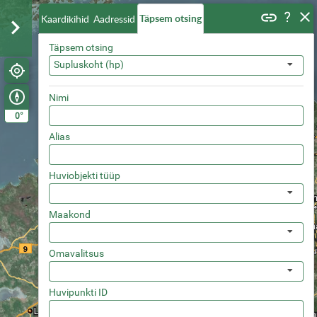
Täpsem otsing
Kaardikihid
Aadressid
Täpsem otsing
Supluskoht (hp)
Nimi
°
0
Alias
Huviobjekti tüüp
Maakond
Omavalitsus
Huvipunkti ID