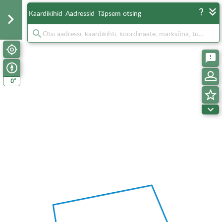
Kaardikihid
Aadressid
Täpsem otsing
°
0