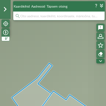
Kaardikihid
Aadressid
Täpsem otsing
°
0