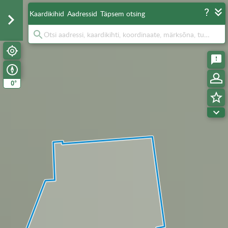
Kaardikihid
Aadressid
Täpsem otsing
°
0